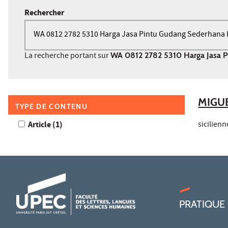
Rechercher
La recherche portant sur
WA 0812 2782 5310 Harga Jasa P
MIGU
TYPE DE CONTENU
Article (1
résultat
)
sicilienn
PRATIQUE