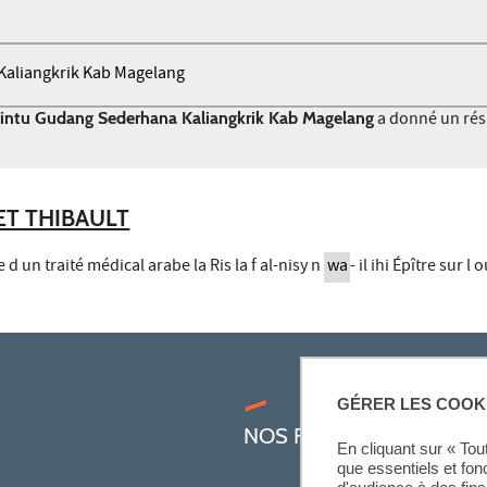
intu Gudang Sederhana Kaliangkrik Kab Magelang
a donné un rés
ET THIBAULT
e d un traité médical arabe la Ris la f al-nisy n
wa
- il ihi Épître sur l
GÉRER LES COOK
NOS FORMATIONS
En cliquant sur « To
que essentiels et fon