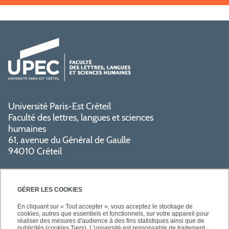
Université Paris-Est Créteil
Faculté des lettres, langues et sciences
humaines
61, avenue du Général de Gaulle
94010 Créteil
GÉRER LES COOKIES
En cliquant sur « Tout accepter », vous acceptez le stockage de
cookies, autres que essentiels et fonctionnels, sur votre appareil pour
réaliser des mesures d'audience à des fins statistiques ainsi que de
PRATIQUE
publicités (cookies Tiers). L'université est responsable de traitement