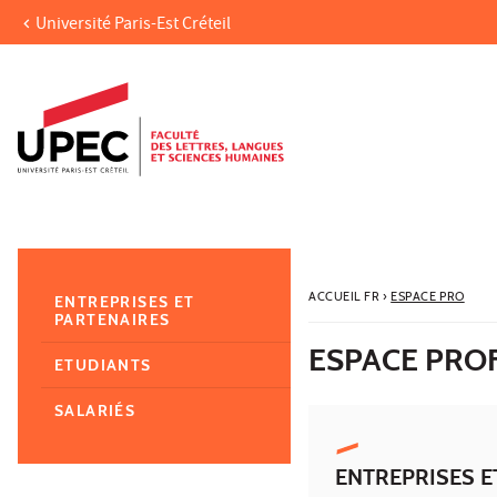
Université Paris-Est Créteil
Aller au contenu
Navigation
Accès directs
Recherche
Navigation secondaire
ACCUEIL FR
›
ESPACE PRO
ENTREPRISES ET
PARTENAIRES
ESPACE PRO
ETUDIANTS
SALARIÉS
ENTREPRISES E