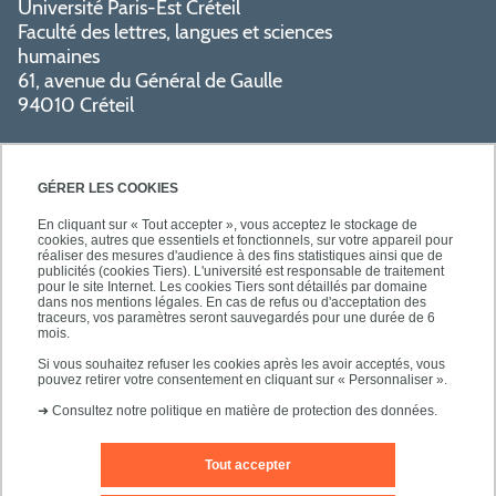
Université Paris-Est Créteil
Faculté des lettres, langues et sciences
humaines
61, avenue du Général de Gaulle
94010 Créteil
GÉRER LES COOKIES
En cliquant sur « Tout accepter », vous acceptez le stockage de
cookies, autres que essentiels et fonctionnels, sur votre appareil pour
réaliser des mesures d'audience à des fins statistiques ainsi que de
PRATIQUE
publicités (cookies Tiers). L'université est responsable de traitement
pour le site Internet. Les cookies Tiers sont détaillés par domaine
dans nos mentions légales. En cas de refus ou d'acceptation des
traceurs, vos paramètres seront sauvegardés pour une durée de 6
NOS FORMATIONS
mois.
Si vous souhaitez refuser les cookies après les avoir acceptés, vous
pouvez retirer votre consentement en cliquant sur « Personnaliser ».
➜
Consultez notre politique en matière de protection des données.
Tout accepter
Mentions légales
Nous contacter