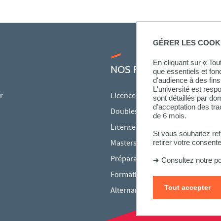
GÉRER LES COOK
En cliquant sur « To
NOS FORMATIONS
que essentiels et fon
d'audience à des fins 
L'université est resp
r
Licences
sont détaillés par d
d'acceptation des tr
Doubles licences
de 6 mois.
Licences pro
Si vous souhaitez re
Masters
retirer votre consent
Préparations aux concours
➜
Consultez notre po
Formation continue
Tout accepter
Alternance