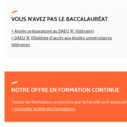
VOUS N'AVEZ PAS LE BACCALAURÉAT
> Année préparatoire au DAEU 'A' (littéraire)
> DAEU 'A' (Diplôme d'accès aux études universitaires
littéraires
NOTRE OFFRE EN FORMATION CONTINUE
Toutes les formations proposées par la Faculté sont accessi
> consulter la liste des formations