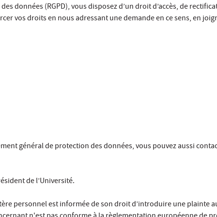
s données (RGPD), vous disposez d’un droit d’accès, de rectificatio
rcer vos droits en nous adressant une demande en ce sens, en joig
ement général de protection des données, vous pouvez aussi contacte
sident de l’Université.
e personnel est informée de son droit d’introduire une plainte aupr
ncernant n'est pas conforme à la règlementation européenne de pro