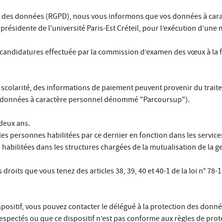
des données (RGPD), nous vous informons que vos données à caract
ésidente de l'université Paris-Est Créteil, pour l’exécution d’une 
es candidatures effectuée par la commission d’examen des vœux à la 
à la scolarité, des informations de paiement peuvent provenir du t
de données à caractère personnel dénommé "Parcoursup").
deux ans.
les personnes habilitées par ce dernier en fonction dans les servic
 habilitées dans les structures chargées de la mutualisation de la g
its que vous tenez des articles 38, 39, 40 et 40-1 de la loi n° 78-17 
positif, vous pouvez contacter le délégué à la protection des donnée
 respectés ou que ce dispositif n’est pas conforme aux règles de p