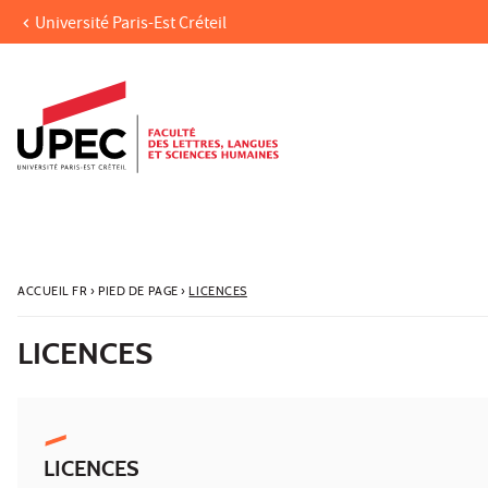
Université Paris-Est Créteil
Aller au contenu
Navigation
Accès directs
Recherche
ACCUEIL FR
›
PIED DE PAGE
›
LICENCES
LICENCES
LICENCES