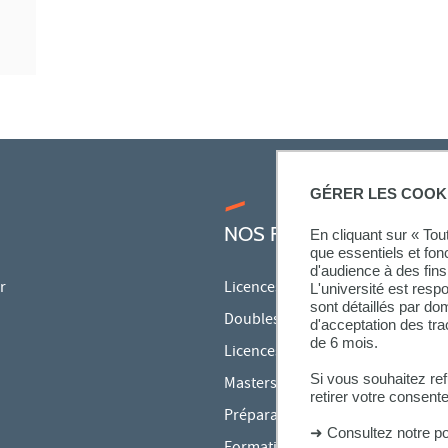
GÉRER LES COOK
NOS FORMATIONS
En cliquant sur « To
que essentiels et fon
d'audience à des fins 
r
Licences
L'université est resp
sont détaillés par d
Doubles licences
d'acceptation des tr
de 6 mois.
Licences pro
Si vous souhaitez re
Masters
retirer votre consent
Préparations aux concours
➜
Consultez notre po