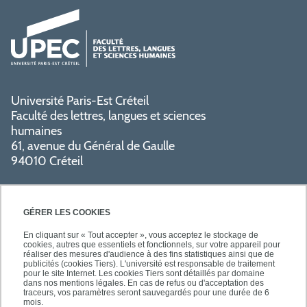
Université Paris-Est Créteil
Faculté des lettres, langues et sciences
humaines
61, avenue du Général de Gaulle
94010 Créteil
GÉRER LES COOKIES
En cliquant sur « Tout accepter », vous acceptez le stockage de
cookies, autres que essentiels et fonctionnels, sur votre appareil pour
réaliser des mesures d'audience à des fins statistiques ainsi que de
PRATIQUE
publicités (cookies Tiers). L'université est responsable de traitement
pour le site Internet. Les cookies Tiers sont détaillés par domaine
dans nos mentions légales. En cas de refus ou d'acceptation des
traceurs, vos paramètres seront sauvegardés pour une durée de 6
NOS FORMATIONS
mois.