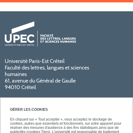
Université Paris-Est Créteil
Faculté des lettres, langues et sciences
humaines
61, avenue du Général de Gaulle
94010 Créteil
GÉRER LES COOKIES
En cliquant sur « Tout accepter », vous acceptez le stockage de
cookies, autres que essentiels et fonctionnels, sur votre appareil pour
réaliser des mesures d'audience à des fins statistiques ainsi que de
PRATIQUE
publicités (cookies Tiers). L'université est responsable de traitement