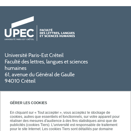
Université Paris-Est Créteil
Faculté des lettres, langues et sciences
humaines
61, avenue du Général de Gaulle
94010 Créteil
GÉRER LES COOKIES
En cliquant sur « Tout accepter », vous acceptez le stockage de
cookies, autres que essentiels et fonctionnels, sur votre appareil pour
réaliser des mesures d'audience à des fins statistiques ainsi que de
PRATIQUE
publicités (cookies Tiers). L'université est responsable de traitement
pour le site Internet. Les cookies Tiers sont détaillés par domaine