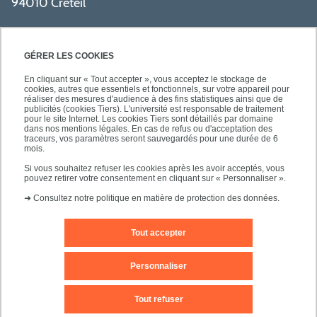
94010 Créteil
GÉRER LES COOKIES
En cliquant sur « Tout accepter », vous acceptez le stockage de
cookies, autres que essentiels et fonctionnels, sur votre appareil pour
réaliser des mesures d'audience à des fins statistiques ainsi que de
PRATIQUE
publicités (cookies Tiers). L'université est responsable de traitement
pour le site Internet. Les cookies Tiers sont détaillés par domaine
dans nos mentions légales. En cas de refus ou d'acceptation des
traceurs, vos paramètres seront sauvegardés pour une durée de 6
NOS FORMATIONS
mois.
Si vous souhaitez refuser les cookies après les avoir acceptés, vous
pouvez retirer votre consentement en cliquant sur « Personnaliser ».
➜
Consultez notre politique en matière de protection des données.
Tout accepter
Mentions légales
Nous contacter
Personnaliser
Plans d'accès
Plan du site
Tout refuser