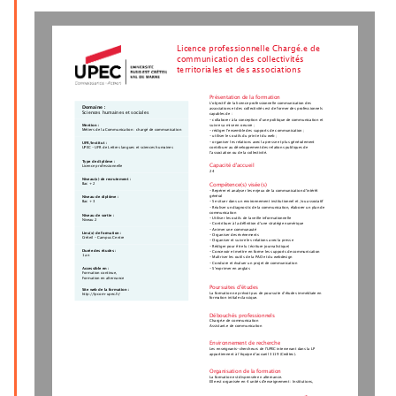
Licence professionnelle Chargé.e de
communication des collectivités
territoriales et des associations
Présentation de la formation
L’objectif de la licence professionnelle communication des
Domaine :
associations et des collectivités est de former des professionnels
Sciences humaines et sociales
capables de :
- collaborer à la conception d’une politique de communication et
suivre sa mise en oeuvre ;
Mention :
Métiers de la Communication : chargé de communication
- rédiger l’ensemble des supports de communication ;
- utiliser les outils du print et du web ;
- organiser les relations avec la presse et plus généralement
UFR/Institut :
contribuer au développement des relations publiques de
UPEC - UFR de Lettres langues et sciences humaines
l’association ou de la collectivité.
Type de diplôme :
Capacité d'accueil
Licence professionnelle
24
Niveau(x) de recrutement :
Bac + 2
Compétence(s) visée(s)
- Repérer et analyser les enjeux de la communication d'intérêt
général
Niveau de diplôme :
- Se situer dans un environnement institutionnel et /ou associatif
Bac + 3
- Réaliser un diagnostic de la communication, élaborer un plan de
communication
Niveau de sortie :
- Utiliser les outils de la veille informationnelle
Niveau 2
- Contribuer à la définition d’une stratégie numérique
- Animer une communauté
Lieu(x) de formation :
- Organiser des événements
Créteil - Campus Centre
- Organiser et suivre les relations avec la presse
- Rédiger pour être lu (écriture journalistique)
Durée des études :
- Concevoir et mettre en forme les supports de communication
1 an
- Maîtriser les outils de la PAO et du webdesign
- Conduire et évaluer un projet de communication
- S'exprimer en anglais
Accessible en :
Formation continue,
Formation en alternance
Poursuites d'études
Site web de la formation :
La formation ne prévoit pas de poursuite d’études immédiate en
http://lpcom-upec.fr/
formation initiale classique.
Débouchés professionnels
Chargé.e de communication
Assistant.e de communication
Environnement de recherche
Les enseignants-chercheurs de l'UPEC intervenant dans la LP
appartiennent à l’équipe d’accueil 3119 (Ceditec).
Organisation de la formation
La formation est dispensée en alternance.
Elle est organisée en 4 unités d'enseignement : Institutions,