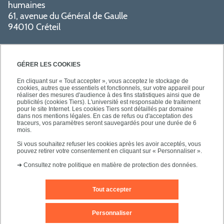
humaines
61, avenue du Général de Gaulle
94010 Créteil
GÉRER LES COOKIES
En cliquant sur « Tout accepter », vous acceptez le stockage de
cookies, autres que essentiels et fonctionnels, sur votre appareil pour
réaliser des mesures d'audience à des fins statistiques ainsi que de
PRATIQUE
publicités (cookies Tiers). L'université est responsable de traitement
pour le site Internet. Les cookies Tiers sont détaillés par domaine
dans nos mentions légales. En cas de refus ou d'acceptation des
traceurs, vos paramètres seront sauvegardés pour une durée de 6
NOS FORMATIONS
mois.
Si vous souhaitez refuser les cookies après les avoir acceptés, vous
pouvez retirer votre consentement en cliquant sur « Personnaliser ».
➜
Consultez notre politique en matière de protection des données.
Tout accepter
Mentions légales
Nous contacter
Personnaliser
Plans d'accès
Plan du site