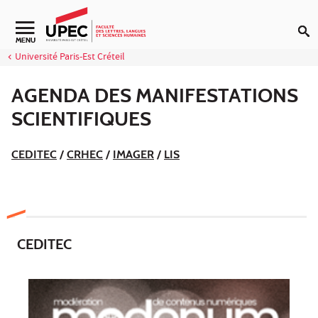
Aller au contenu
Navigation secondaire
MENU
Université Paris-Est Créteil
AGENDA DES MANIFESTATIONS
SCIENTIFIQUES
CEDITEC
/
CRHEC
/
IMAGER
/
LIS
CEDITEC