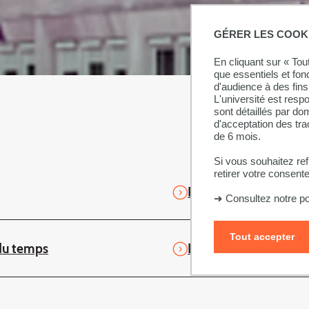
GÉRER LES COOK
En cliquant sur « To
que essentiels et fon
d'audience à des fins 
L'université est resp
sont détaillés par d
d'acceptation des tr
de 6 mois.
Si vous souhaitez re
retirer votre consent
Rentrée universitaire
➜
Consultez notre po
Tout accepter
du temps
Livrets de l'étudiant