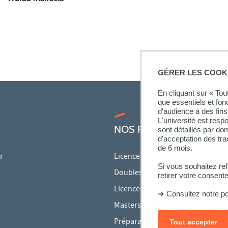
GÉRER LES COOK
En cliquant sur « To
que essentiels et fon
d'audience à des fins 
L'université est resp
NOS FORMATIONS
sont détaillés par d
d'acceptation des tr
de 6 mois.
r
Licences
Si vous souhaitez re
Doubles licences
retirer votre consent
Licences pro
➜
Consultez notre po
Masters
Préparations aux concours
Tout accepter