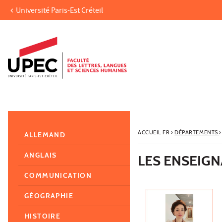
Université Paris-Est Créteil
Aller au contenu
Navigation
Accès directs
Recherche
Navigation secondaire
ACCUEIL FR
›
DÉPARTEMENTS
›
ALLEMAND
ANGLAIS
LES ENSEIGN
COMMUNICATION
GÉOGRAPHIE
HISTOIRE