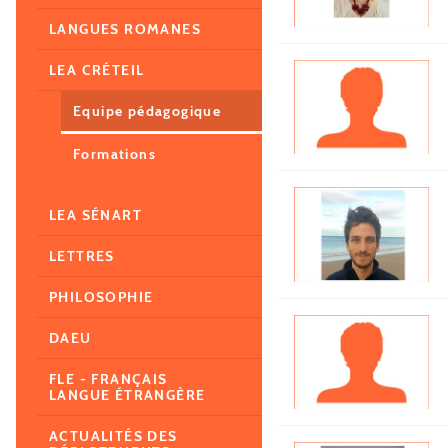
LANGUES ROMANES
LEA CRÉTEIL
Equipe pédagogique
Formations
LEA SÉNART
LETTRES
PHILOSOPHIE
DAEU
FLE - FRANÇAIS
LANGUE ÉTRANGÈRE
ACTUALITÉS DES