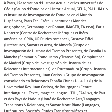
à Paris, l’Association d’Historia Actualle et les universités de
Cádiz (Grupo d’Estudios de Historia Actual, GEHA, PAI-HUM315
et Instituto de Investigación de Estudios en el Mundo
Hispánico), Paris Est - Créteil (Institut des Mondes
Anglophone, Germanique et Roman, IMAGER, EA3958), Paris
Nanterre (Centre de Recherches Ibériques et Ibéro-
américains, CRIIA, UR Etudes romanes), Gustave Eiffel
(Littératures, Savoirs et Arts), de Almería (Grupo de
Investigación de Historia del Tiempo Presente), de Castilla La
Mancha (Seminario Franquismo y Transición), Complutense
de Madrid (Grupo de Investigación de Historia de las
Relaciones Internacionales), de Extremadura (Grupo Historia
del Tiempo Presente), Juan Carlos I (Grupo de investigación
consolidado en Relaciones España China (1864-1931) de la
Universidad Rey Juan Carlos), de Bourgogne (Centre
Interlangues – Texte, Image et Langue – TIL-, EA4182), de Pau
et des Pays de l’Adour (Unité de Recherche Arts/Langages :
Transitions & Relations), et Savoie Mont-Blanc (Langages,
Littératures, Sociétés, Études Transfrontalières et