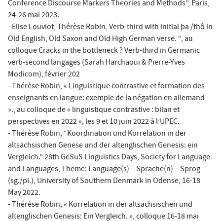
Conference Discourse Markers Theories and Methods”, Paris,
24-26 mai 2023.
- Elise Louviot, Thérèse Robin, Verb-third with initial þa /thô in
Old English, Old Saxon and Old High German verse. “, au
colloque Cracks in the bottleneck ? Verb-third in Germanic
verb-second langages (Sarah Harchaoui & Pierre-Yves
Modicom), février 202
- Thérèse Robin, « Linguistique contrastive et formation des
enseignants en langue: exemple de la négation en allemand
»., au colloque de « linguistique contrastive : bilan et
perspectives en 2022 », les 9 et 10 juin 2022 à l’UPEC.
- Thérèse Robin, “Koordination und Korrelation in der
altsächsischen Genese und der altenglischen Genesis: ein
Vergleich.” 28th GeSuS Linguistics Days, Society for Language
and Languages, Theme: Language(s) – Sprache(n) – Sprog
(sg./pl.), University of Southern Denmark in Odense, 16-18
May 2022.
- Thérèse Robin, « Korrelation in der altsächsischen und
altenglischen Genesis: Ein Vergleich. », colloque 16-18 mai