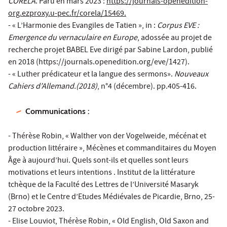
CORELA
. Paru en mars 2023 :
https://journals-openedition-
org.ezproxy.u-pec.fr/corela/15469.
- « L’Harmonie des Evangiles de Tatien », in :
Corpus EVE :
Emergence du vernaculaire en Europe
, adossée au projet de
recherche projet BABEL Eve dirigé par Sabine Lardon, publié
en 2018 (https://journals.openedition.org/eve/1427).
- « Luther prédicateur et la langue des sermons».
Nouveaux
Cahiers d’Allemand.(2018)
, n°4 (décembre). pp.405-416.
Communications :
- Thérèse Robin, « Walther von der Vogelweide, mécénat et
production littéraire », Mécènes et commanditaires du Moyen
Âge à aujourd’hui. Quels sont-ils et quelles sont leurs
motivations et leurs intentions . Institut de la littérature
tchèque de la Faculté des Lettres de l’Université Masaryk
(Brno) et le Centre d’Etudes Médiévales de Picardie, Brno, 25-
27 octobre 2023.
- Elise Louviot, Thérèse Robin, « Old English, Old Saxon and