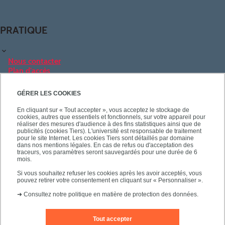
PRATIQUE
Nous contacter
Plan d'accès
Instagram
Youtube
GÉRER LES COOKIES
En cliquant sur « Tout accepter », vous acceptez le stockage de
NOS FORMATIONS
cookies, autres que essentiels et fonctionnels, sur votre appareil pour
réaliser des mesures d'audience à des fins statistiques ainsi que de
publicités (cookies Tiers). L'université est responsable de traitement
pour le site Internet. Les cookies Tiers sont détaillés par domaine
Licences
dans nos mentions légales. En cas de refus ou d'acceptation des
Doubles licences
traceurs, vos paramètres seront sauvegardés pour une durée de 6
mois.
Licences pro
Masters
Si vous souhaitez refuser les cookies après les avoir acceptés, vous
pouvez retirer votre consentement en cliquant sur « Personnaliser ».
Préparations aux concours
Formation continue
➜
Consultez notre politique en matière de protection des données.
Alternance
Tout accepter