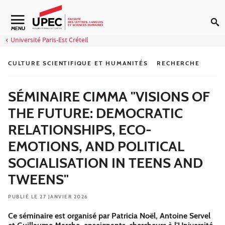
Aller au contenu
Navigation secondaire
MENU
Université Paris-Est Créteil
CULTURE SCIENTIFIQUE ET HUMANITÉS
RECHERCHE
SÉMINAIRE CIMMA "VISIONS OF
THE FUTURE: DEMOCRATIC
RELATIONSHIPS, ECO-
EMOTIONS, AND POLITICAL
SOCIALISATION IN TEENS AND
TWEENS"
PUBLIÉ LE 27 JANVIER 2026
Ce séminaire est organisé par Patricia Noël, Antoine Servel