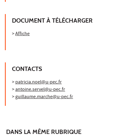
DOCUMENT À TÉLÉCHARGER
>
Affiche
CONTACTS
>
patricia.noel@u-pec.fr
>
antoine.servel@u-pec.fr
>
guillaume.marche@u-pec.fr
DANS LA MÊME RUBRIQUE