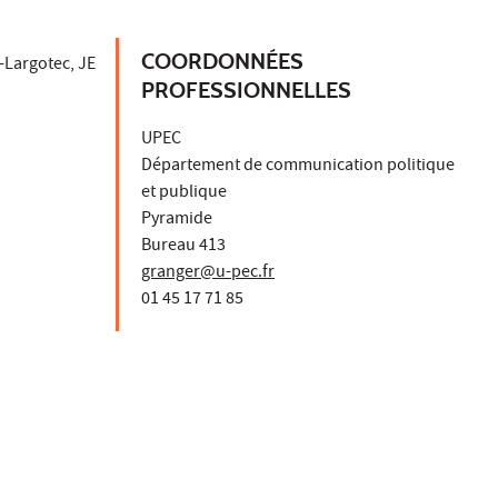
COORDONNÉES
Largotec, JE
PROFESSIONNELLES
UPEC
Département de communication politique
et publique
Pyramide
Bureau 413
granger@u-pec.fr
01 45 17 71 85