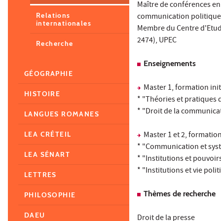
Maître de conférences en
Relations
communication politique e
internationales
Membre du Centre d'Etud
2474), UPEC
Recherche
Enseignements
GÉOGRAPHIE
Master 1, formation init
HISTOIRE
* "Théories et pratiques 
* "Droit de la communicat
LANGUES ROMANES
Master 1 et 2, formatio
LEA CRÉTEIL
* "Communication et syst
LEA SÉNART
* "Institutions et pouvoi
* "Institutions et vie poli
LETTRES
Thèmes de recherche
PHILOSOPHIE
DAEU
Droit de la presse