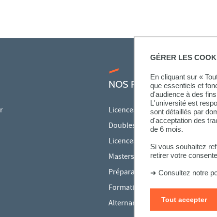
GÉRER LES COOK
En cliquant sur « To
NOS FORMATIONS
que essentiels et fon
d'audience à des fins 
L'université est resp
r
Licences
sont détaillés par d
d'acceptation des tr
Doubles licences
de 6 mois.
Licences pro
Si vous souhaitez re
retirer votre consent
Masters
Préparations aux concours
➜
Consultez notre po
Formation continue
Tout accepter
Alternance