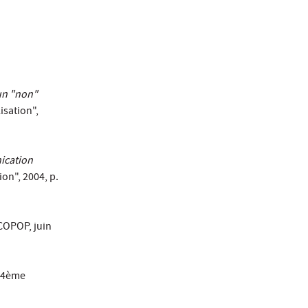
un "non"
isation",
ication
ion", 2004, p.
CCOPOP, juin
, 4ème