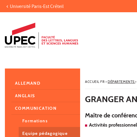
Université Paris-Est Créteil
Aller au contenu
Navigation
Accès directs
Recherche
Navigation secondaire
ACCUEIL FR
›
DÉPARTEMENTS
›
ALLEMAND
ANGLAIS
GRANGER A
COMMUNICATION
Maître de conférenc
Formations
Activités professionnel
Equipe pédagogique