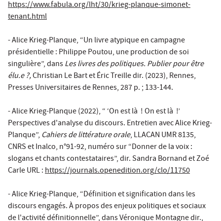
https://www.fabula.org/lht/30/krieg-planque-simonet-
tenant.html
- Alice Krieg-Planque, “Un livre atypique en campagne
présidentielle : Philippe Poutou, une production de soi
singulière”, dans
Les livres des politiques. Publier pour être
élu.e ?,
Christian Le Bart et Éric Treille dir. (2023), Rennes,
Presses Universitaires de Rennes, 287 p. ; 133-144.
- Alice Krieg-Planque (2022), “ ‘On est là ! On est là !’
Perspectives d'analyse du discours. Entretien avec Alice Krieg-
Planque”,
Cahiers de littérature orale
, LLACAN UMR 8135,
CNRS et Inalco, n°91-92, numéro sur “Donner de la voix :
slogans et chants contestataires”, dir. Sandra Bornand et Zoé
Carle URL :
https://journals.openedition.org/clo/11750
- Alice Krieg-Planque, “Définition et signification dans les
discours engagés. À propos des enjeux politiques et sociaux
de l'activité définitionnelle”, dans Véronique Montagne dir.,