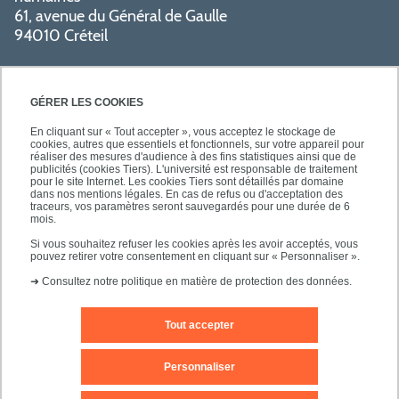
61, avenue du Général de Gaulle
94010 Créteil
GÉRER LES COOKIES
En cliquant sur « Tout accepter », vous acceptez le stockage de
cookies, autres que essentiels et fonctionnels, sur votre appareil pour
réaliser des mesures d'audience à des fins statistiques ainsi que de
PRATIQUE
publicités (cookies Tiers). L'université est responsable de traitement
pour le site Internet. Les cookies Tiers sont détaillés par domaine
dans nos mentions légales. En cas de refus ou d'acceptation des
traceurs, vos paramètres seront sauvegardés pour une durée de 6
NOS FORMATIONS
mois.
Si vous souhaitez refuser les cookies après les avoir acceptés, vous
pouvez retirer votre consentement en cliquant sur « Personnaliser ».
➜
Consultez notre politique en matière de protection des données.
Tout accepter
Mentions légales
Nous contacter
Personnaliser
Plans d'accès
Plan du site