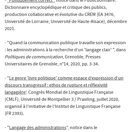
-
"Politiquement correct"
, notice dans le Publictionnaire.
Dictionnaire encyclopédique et critique des publics,
production collaborative et évolutive du CREM (EA 3476,
Université de Lorraine, Université de Haute-Alsace), décembre
2021.
- "Quand la communication publique travaille son expression
: les administrations à la recherche d’un 'langage clair' ", dans
Politiques de communication
, Grenoble, Presses
Universitaires de Grenoble, n°14, 2020, pp. 3-34.
- "
Le genre 'livre politique' comme espace d’expression d’un
discours transgressif : ethos de rupture et réflexivité
langagière
', Congrès Mondial de Linguistique Française
(CMLF), Université de Montpellier 3 / Praxiling, juillet 2020,
organisé à l’initiative de l’Institut de Linguistique Française
(FR 2393).
- "
Langage des administrations
", notice dans le