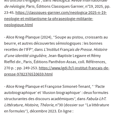
les discours engagés”, dans
Neologica. Revue internationale
de néologie
, Paris, Éditions Classiques Garnier, n°19, 2025, pp.
23-45.
https://classiques-garnier.com/neologica-2025-n-19-
neologie-et-militantisme-la-phraseologie-militante-
neologique.html
- Alice Krieg-Planque (2024), “Soupe au pistou, croissants au
beurre, et autres découvertes sémiologiques : les bonnes
recettes de l’IFP”, dans
L’Institut Français de Presse. Histoire
d’une identité singulière
, Jean-Baptiste Legavre et Rémy
Rieffel dir., Paris, Éditions Panthéon-Assas, coll. Références,
270 p. ; pp. 249-253.
https://www.lgdj.fr/l-institut-francais-de-
presse-9782376510659.html
- Alice Krieg-Planque et Françoise Simonet-Tenant, “ ‘Pacte
autobiographique’ et ‘illusion biographique’ : deux formules
structurantes des discours académiques”, dans
Fabula-LhT.
Littérature, Histoire, Théorie,
n°30 (dossier sur “La littérature
en formules”), décembre 2023. En ligne :