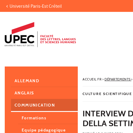
Université Paris-Est Créteil
Aller au contenu
Navigation
Accès directs
Recherche
Navigation secondaire
ACCUEIL FR
›
DÉPARTEMENTS
›
ALLEMAND
ANGLAIS
CULTURE SCIENTIFIQUE
COMMUNICATION
INTERVIEW D
Formations
DELLA SETT
Equipe pédagogique