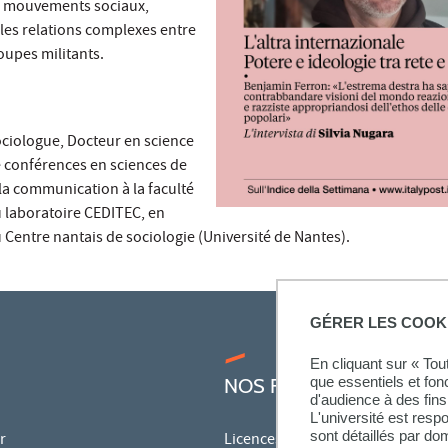
es mouvements sociaux,
les relations complexes entre
oupes militants.
ociologue, Docteur en science
e conférences en sciences de
 la communication à la faculté
laboratoire CEDITEC, en
Centre nantais de sociologie (Université de Nantes).
GÉRER LES COOK
En cliquant sur « To
que essentiels et fon
NOS FORMATIONS
d'audience à des fins 
L'université est resp
sont détaillés par d
r
Licences