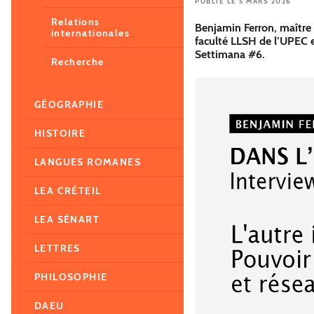
PUBLIÉ LE 5 MARS 2026
Relations
Benjamin Ferron, maître 
internationales
faculté LLSH de l’UPEC e
Settimana #6.
Recherche
GÉOGRAPHIE
HISTOIRE
LANGUES ROMANES
LEA CRÉTEIL
LEA SÉNART
LETTRES
PHILOSOPHIE
DAEU