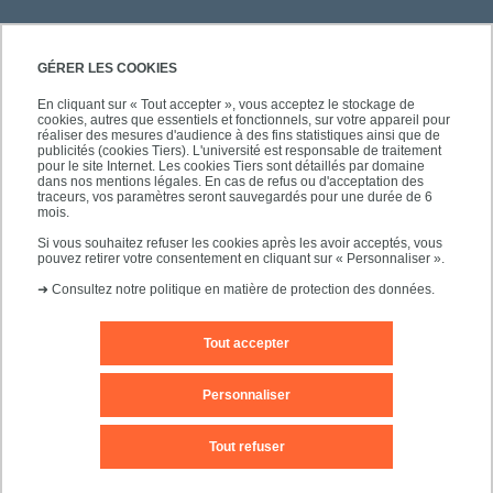
GÉRER LES COOKIES
En cliquant sur « Tout accepter », vous acceptez le stockage de
cookies, autres que essentiels et fonctionnels, sur votre appareil pour
réaliser des mesures d'audience à des fins statistiques ainsi que de
PRATIQUE
publicités (cookies Tiers). L'université est responsable de traitement
pour le site Internet. Les cookies Tiers sont détaillés par domaine
dans nos mentions légales. En cas de refus ou d'acceptation des
traceurs, vos paramètres seront sauvegardés pour une durée de 6
NOS FORMATIONS
mois.
Si vous souhaitez refuser les cookies après les avoir acceptés, vous
pouvez retirer votre consentement en cliquant sur « Personnaliser ».
➜
Consultez notre politique en matière de protection des données.
Tout accepter
Mentions légales
Nous contacter
Personnaliser
Plans d'accès
Plan du site
Tout refuser
Accessibilité des sites de l'UPEC : non conforme