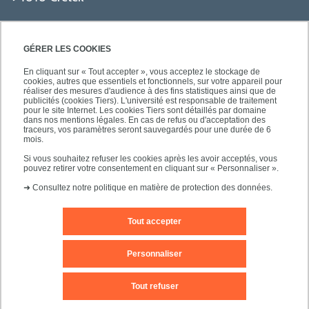
GÉRER LES COOKIES
En cliquant sur « Tout accepter », vous acceptez le stockage de
cookies, autres que essentiels et fonctionnels, sur votre appareil pour
réaliser des mesures d'audience à des fins statistiques ainsi que de
PRATIQUE
publicités (cookies Tiers). L'université est responsable de traitement
pour le site Internet. Les cookies Tiers sont détaillés par domaine
dans nos mentions légales. En cas de refus ou d'acceptation des
traceurs, vos paramètres seront sauvegardés pour une durée de 6
NOS FORMATIONS
mois.
Si vous souhaitez refuser les cookies après les avoir acceptés, vous
pouvez retirer votre consentement en cliquant sur « Personnaliser ».
➜
Consultez notre politique en matière de protection des données.
Tout accepter
Mentions légales
Nous contacter
Personnaliser
Plans d'accès
Plan du site
Tout refuser
Accessibilité des sites de l'UPEC : non conforme