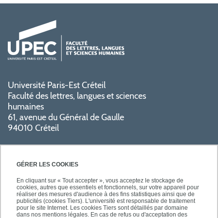
Université Paris-Est Créteil
Faculté des lettres, langues et sciences
humaines
61, avenue du Général de Gaulle
94010 Créteil
GÉRER LES COOKIES
En cliquant sur « Tout accepter », vous acceptez le stockage de
cookies, autres que essentiels et fonctionnels, sur votre appareil pour
réaliser des mesures d'audience à des fins statistiques ainsi que de
PRATIQUE
publicités (cookies Tiers). L'université est responsable de traitement
pour le site Internet. Les cookies Tiers sont détaillés par domaine
dans nos mentions légales. En cas de refus ou d'acceptation des