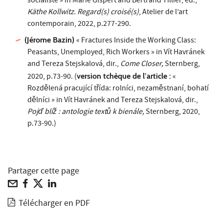
socialiste » in Marie Gispert and Bertrand Tillier, ed.,
Käthe Kollwitz. Regard(s) croisé(s)
, Atelier de l’art
contemporain, 2022, p.277-290.
(Jérome Bazin)
« Fractures Inside the Working Class:
Peasants, Unemployed, Rich Workers » in Vít Havránek
and Tereza Stejskalová, dir.,
Come Closer,
Sternberg,
2020, p.73-90. (
version tchèque de l’article :
«
Rozdělená pracující třída: rolníci, nezaměstnaní, bohatí
dělníci » in Vít Havránek and Tereza Stejskalová, dir.,
Pojď blíž : antologie textů k bienále,
Sternberg, 2020,
p.73-90.)
Partager cette page
Télécharger en PDF