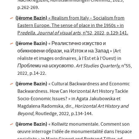
Nachkriegszeit,
Kunstsammlungen Chemnitz, 2023,
p.262-269.
(Jérome Bazin)
« Realism from Italy – Socialism from
Eastern Europe. The sense of place in the 1950s » in
P
redella. Journal of visual arts
, n°52, 2022, p.129-141.
(Jérome Bazin)
« Реалистично изкуство и
обикновени образи, на Изток и на Запад » (Art
réaliste et images ordinaires, à l’Est et à l’Ouest) in
Проблеми на искусвото. Art Studies Quarterly,
n°55,
2022, p.14-22.
(Jérome Bazin)
« Cultural Backwardness and Economic
Backwardness. How Can Horizontal Art History Tackle
Socio-Economic Issues? » in Agata Jakubowska et
Magdalena Radomska, dir.,
Horizontal Art History and
Beyond,
Routledge, 2022, p.134-144.
(Jérome Bazin)
« Kollwitz monumentale. Comment son
œuvre interroge l’idée de monumentalité dans l’espace