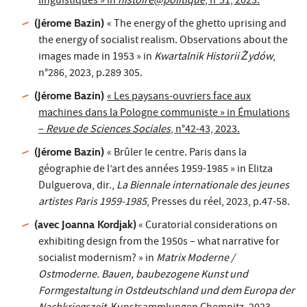
linguistiques » in
histoire@politique
, n°51, 2023.
(Jérome Bazin)
« The energy of the ghetto uprising and
the energy of socialist realism. Observations about the
images made in 1953 » in
Kwartalnik Historii Żydów
,
n°286, 2023, p.289 305.
(Jérome Bazin)
« Les paysans-ouvriers face aux
machines dans la Pologne communiste » in Émulations
–
Revue de Sciences Sociales
, n°42-43, 2023.
(Jérome Bazin)
« Brûler le centre. Paris dans la
géographie de l’art des années 1959-1985 » in Elitza
Dulguerova, dir.,
La Biennale internationale des jeunes
artistes Paris 1959-1985
, Presses du réel, 2023, p.47-58.
(avec Joanna Kordjak)
« Curatorial considerations on
exhibiting design from the 1950s – what narrative for
socialist modernism? » in
Matrix Moderne /
Ostmoderne. Bauen, baubezogene Kunst und
Formgestaltung in Ostdeutschland und dem Europa der