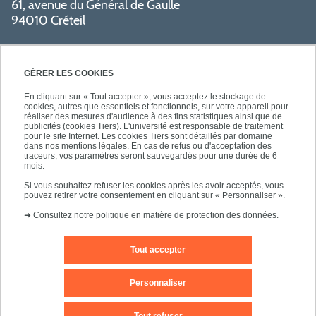
61, avenue du Général de Gaulle
94010 Créteil
GÉRER LES COOKIES
En cliquant sur « Tout accepter », vous acceptez le stockage de
cookies, autres que essentiels et fonctionnels, sur votre appareil pour
réaliser des mesures d'audience à des fins statistiques ainsi que de
PRATIQUE
publicités (cookies Tiers). L'université est responsable de traitement
pour le site Internet. Les cookies Tiers sont détaillés par domaine
dans nos mentions légales. En cas de refus ou d'acceptation des
traceurs, vos paramètres seront sauvegardés pour une durée de 6
NOS FORMATIONS
mois.
Si vous souhaitez refuser les cookies après les avoir acceptés, vous
pouvez retirer votre consentement en cliquant sur « Personnaliser ».
➜
Consultez notre politique en matière de protection des données.
Tout accepter
Mentions légales
Nous contacter
Personnaliser
Plans d'accès
Plan du site