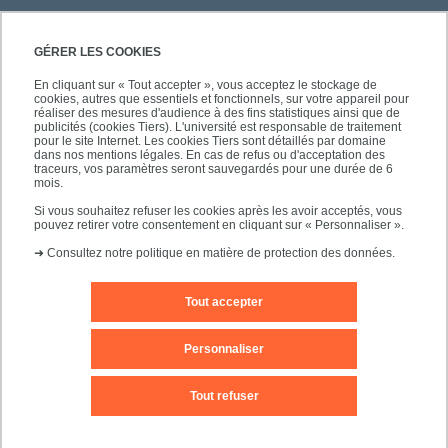
GÉRER LES COOKIES
En cliquant sur « Tout accepter », vous acceptez le stockage de
cookies, autres que essentiels et fonctionnels, sur votre appareil pour
réaliser des mesures d'audience à des fins statistiques ainsi que de
PRATIQUE
publicités (cookies Tiers). L'université est responsable de traitement
pour le site Internet. Les cookies Tiers sont détaillés par domaine
dans nos mentions légales. En cas de refus ou d'acceptation des
traceurs, vos paramètres seront sauvegardés pour une durée de 6
NOS FORMATIONS
mois.
Si vous souhaitez refuser les cookies après les avoir acceptés, vous
pouvez retirer votre consentement en cliquant sur « Personnaliser ».
➜
Consultez notre politique en matière de protection des données.
Tout accepter
Mentions légales
Nous contacter
Personnaliser
Plans d'accès
Plan du site
Tout refuser
Accessibilité des sites de l'UPEC : non conforme