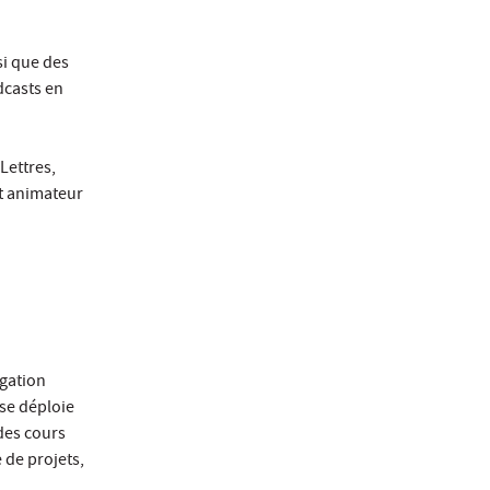
si que des
odcasts en
Lettres,
et animateur
lgation
 se déploie
des cours
 de projets,