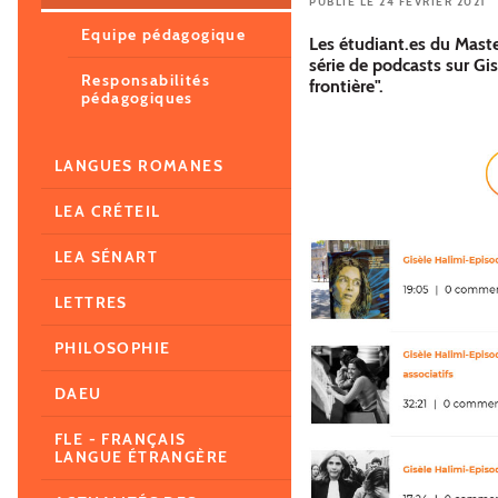
PUBLIÉ LE 24 FÉVRIER 2021
Equipe pédagogique
Les étudiant.es du Maste
série de podcasts sur Gis
Responsabilités
frontière".
pédagogiques
LANGUES ROMANES
LEA CRÉTEIL
LEA SÉNART
LETTRES
PHILOSOPHIE
DAEU
FLE - FRANÇAIS
LANGUE ÉTRANGÈRE