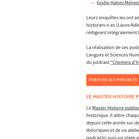
Gisèle Halimi Mémoi
Leurs enquêtes les ont a
historien.n.es (Laure Adle
rédigeant intégralement l
La réalisation de ces podc
Langues et Sciences Huma
du podcast
"Chemins d'hi
ÉCOUTER LES PODCASTS
LE MASTER HISTOIRE 
Le
Master Histoire publi
historique. Il attire chaq
depuis cette année sur de
théoriques et de six atel
podcasts) puis un stage a