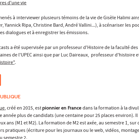
res d'une vie
menés à
interviewer plusieurs témoins de la vie de Gisèle Halimi ain
r, Yannick Ripa, Christine Bard, André Vallini...), à scénariser les p
es dialogues et à enregistrer les émissions.
asts a été supervisée par un professeur d'Histoire de la faculté des 
ines de l'UPEC ainsi que par Luc Daireaux, professeur d'histoire 
stoire"
.
PUBLIQUE
que
, créé en 2015, est
pionnier en France
dans la formation à la divu
ue année plus de candidats (une centaine pour 25 places environ). Il
ux ans (M1 et M2). La formation de M2 est axée, au semestre 1, sur 
iers pratiques (écriture pour les journaux ou le web, vidéos, montage
u semestre 2.