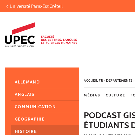
Université Paris-Est Créteil
Aller au contenu
Navigation
Accès directs
Recherche
Navigation secondaire
ACCUEIL FR
›
DÉPARTEMENTS
›
ALLEMAND
ANGLAIS
MÉDIAS
CULTURE
F
COMMUNICATION
PODCAST GIS
GÉOGRAPHIE
ÉTUDIANTS 
HISTOIRE