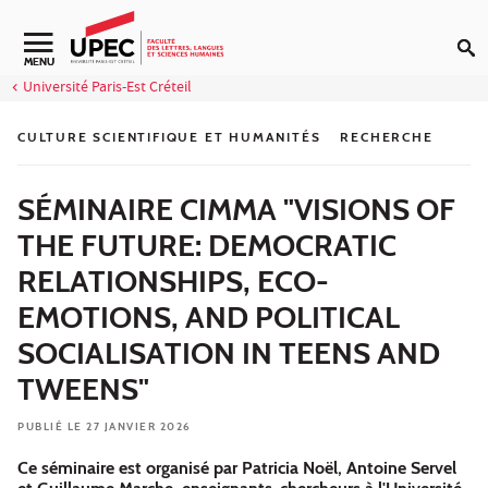
Aller au contenu
Navigation secondaire
MENU
Université Paris-Est Créteil
CULTURE SCIENTIFIQUE ET HUMANITÉS
RECHERCHE
SÉMINAIRE CIMMA "VISIONS OF
THE FUTURE: DEMOCRATIC
RELATIONSHIPS, ECO-
EMOTIONS, AND POLITICAL
SOCIALISATION IN TEENS AND
TWEENS"
PUBLIÉ LE 27 JANVIER 2026
Ce séminaire est organisé par Patricia Noël, Antoine Servel