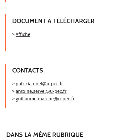
DOCUMENT À TÉLÉCHARGER
>
Affiche
CONTACTS
>
patricia.noel@u-pec.fr
>
antoine.servel@u-pec.fr
>
guillaume.marche@u-pec.fr
DANS LA MÊME RUBRIQUE