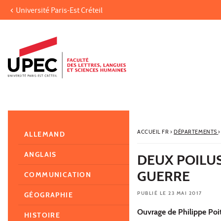
Université Paris-Est Créteil
Aller au contenu
Navigation
Accès directs
Recherche
Navigation secondaire
ACCUEIL FR
›
DÉPARTEMENTS
›
ALLEMAND
ANGLAIS
DEUX POILU
GUERRE
COMMUNICATION
PUBLIÉ LE 23 MAI 2017
GÉOGRAPHIE
Ouvrage de Philippe Poit
HISTOIRE