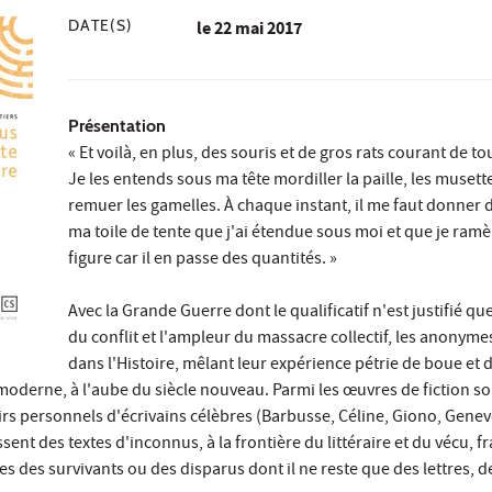
DATE(S)
le
22 mai 2017
Présentation
« Et voilà, en plus, des souris et de gros rats courant de to
Je les entends sous ma tête mordiller la paille, les musette
remuer les gamelles. À chaque instant, il me faut donner 
ma toile de tente que j'ai étendue sous moi et que je ram
figure car il en passe des quantités. »
Avec la Grande Guerre dont le qualificatif n'est justifié qu
du conflit et l'ampleur du massacre collectif, les anonyme
dans l'Histoire, mêlant leur expérience pétrie de boue et 
oderne, à l'aube du siècle nouveau. Parmi les œuvres de fiction s
rs personnels d'écrivains célèbres (Barbusse, Céline, Giono, Genev
ssent des textes d'inconnus, à la frontière du littéraire et du vécu, 
es des survivants ou des disparus dont il ne reste que des lettres, 