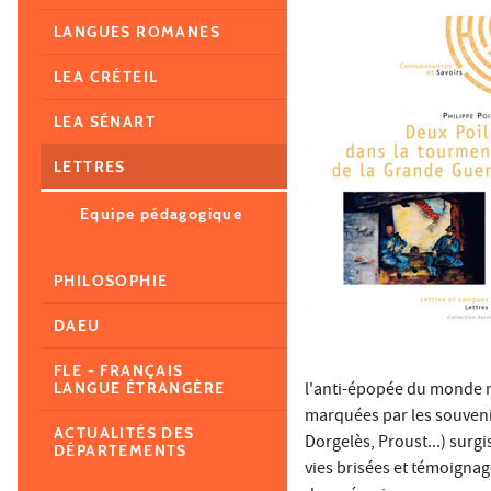
LANGUES ROMANES
LEA CRÉTEIL
LEA SÉNART
LETTRES
Equipe pédagogique
PHILOSOPHIE
DAEU
FLE - FRANÇAIS
l'anti-épopée du monde m
LANGUE ÉTRANGÈRE
marquées par les souveni
ACTUALITÉS DES
Dorgelès, Proust...) surgi
DÉPARTEMENTS
vies brisées et témoignag