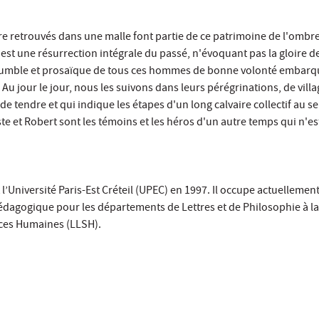
e retrouvés dans une malle font partie de ce patrimoine de l'ombre
st une résurrection intégrale du passé, n'évoquant pas la gloire d
 humble et prosaïque de tous ces hommes de bonne volonté embarq
Au jour le jour, nous les suivons dans leurs pérégrinations, de villa
 de tendre et qui indique les étapes d'un long calvaire collectif au se
 et Robert sont les témoins et les héros d'un autre temps qui n'est
t l’Université Paris-Est Créteil (UPEC) en 1997. Il occupe actuellement
édagogique pour les départements de Lettres et de Philosophie à la
nces Humaines (LLSH).