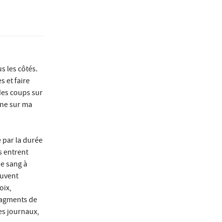
us les côtés.
s et faire
des coups sur
ène sur ma
e par la durée
s entrent
de sang à
ouvent
oix,
fragments de
des journaux,