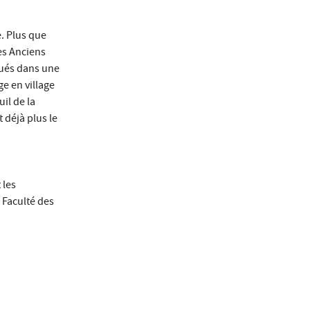
. Plus que
es Anciens
ués dans une
ge en village
uil de la
 déjà plus le
 les
 Faculté des