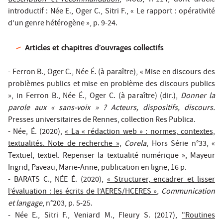
introductif : Née E., Oger C., Sitri F., « Le rapport : opérativité
d’un genre hétérogène », p. 9-24.
Articles et chapitres d’ouvrages collectifs
- Ferron B., Oger C., Née É. (à paraître), « Mise en discours des
problèmes publics et mise en problème des discours publics
», in Ferron B., Née É., Oger C. (à paraître) (dir.),
Donner la
parole aux « sans-voix » ? Acteurs, dispositifs, discours.
Presses universitaires de Rennes, collection Res Publica.
- Née, É. (2020),
« La « rédaction web » : normes, contextes,
textualités. Note de recherche »,
Corela
, Hors Série n°33, «
Textuel, textiel. Repenser la textualité numérique », Mayeur
Ingrid, Paveau, Marie-Anne, publication en ligne, 16 p.
- BARATS C., NÉE É. (2020),
« Structurer, encadrer et lisser
l’évaluation : les écrits de l’AERES/HCERES »
,
Communication
et langage
, n°203, p. 5-25.
- Née E., Sitri F., Veniard M., Fleury S. (2017),
"Routines