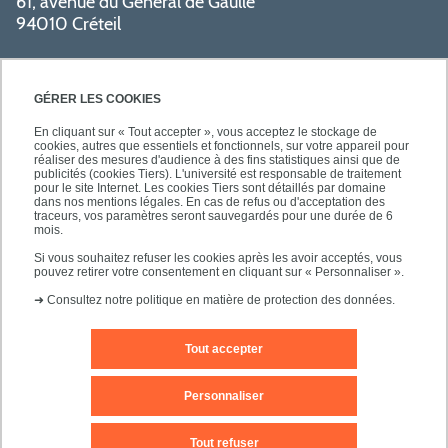
61, avenue du Général de Gaulle
94010 Créteil
GÉRER LES COOKIES
En cliquant sur « Tout accepter », vous acceptez le stockage de
cookies, autres que essentiels et fonctionnels, sur votre appareil pour
réaliser des mesures d'audience à des fins statistiques ainsi que de
PRATIQUE
publicités (cookies Tiers). L'université est responsable de traitement
pour le site Internet. Les cookies Tiers sont détaillés par domaine
dans nos mentions légales. En cas de refus ou d'acceptation des
traceurs, vos paramètres seront sauvegardés pour une durée de 6
NOS FORMATIONS
mois.
Si vous souhaitez refuser les cookies après les avoir acceptés, vous
pouvez retirer votre consentement en cliquant sur « Personnaliser ».
➜
Consultez notre politique en matière de protection des données.
Tout accepter
Mentions légales
Nous contacter
Personnaliser
Plans d'accès
Plan du site
Tout refuser