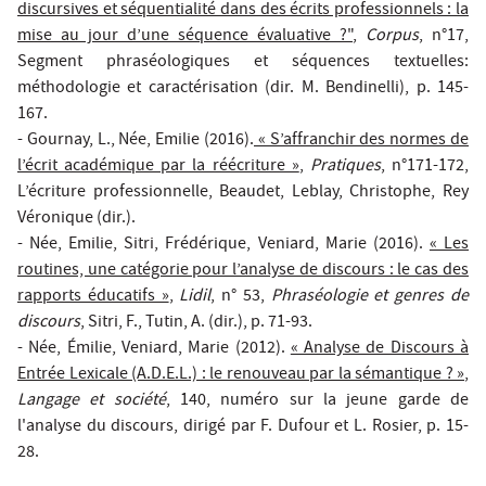
discursives et séquentialité dans des écrits professionnels : la
mise au jour d’une séquence évaluative ?"
,
Corpus
, n°17,
Segment phraséologiques et séquences textuelles:
méthodologie et caractérisation (dir. M. Bendinelli), p. 145-
167.
- Gournay, L., Née, Emilie (2016).
« S’affranchir des normes de
l’écrit académique par la réécriture »
,
Pratiques
, n°171-172,
L’écriture professionnelle, Beaudet, Leblay, Christophe, Rey
Véronique (dir.).
- Née, Emilie, Sitri, Frédérique, Veniard, Marie (2016).
« Les
routines, une catégorie pour l’analyse de discours : le cas des
rapports éducatifs »
,
Lidil
, n° 53,
Phraséologie et genres de
discours
, Sitri, F., Tutin, A. (dir.), p. 71-93.
- Née, Émilie, Veniard, Marie (2012).
« Analyse de Discours à
Entrée Lexicale (A.D.E.L.) : le renouveau par la sémantique ? »
,
Langage et société
, 140, numéro sur la jeune garde de
l'analyse du discours, dirigé par F. Dufour et L. Rosier, p. 15-
28.