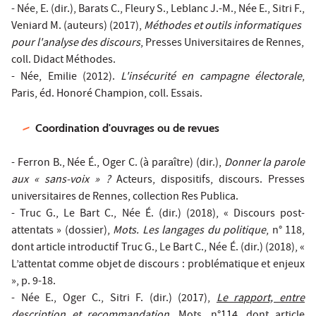
- Née, E. (dir.), Barats C., Fleury S., Leblanc J.-M., Née E., Sitri F.,
Veniard M. (auteurs) (2017),
Méthodes et outils informatiques
pour l'analyse des discours
, Presses Universitaires de Rennes,
coll. Didact Méthodes.
- Née, Emilie (2012).
L'insécurité en campagne électorale
,
Paris, éd. Honoré Champion, coll. Essais.
Coordination d'ouvrages ou de revues
- Ferron B., Née É., Oger C. (à paraître) (dir.),
Donner la parole
aux « sans-voix » ?
Acteurs, dispositifs, discours. Presses
universitaires de Rennes, collection Res Publica.
- Truc G., Le Bart C., Née É. (dir.) (2018), « Discours post-
attentats » (dossier),
Mots. Les langages du politique
, n° 118,
dont article introductif Truc G., Le Bart C., Née É. (dir.) (2018), «
L’attentat comme objet de discours : problématique et enjeux
», p. 9-18.
- Née E., Oger C., Sitri F. (dir.) (2017),
Le rapport, entre
description et recommandation
, Mots, n°114, dont article