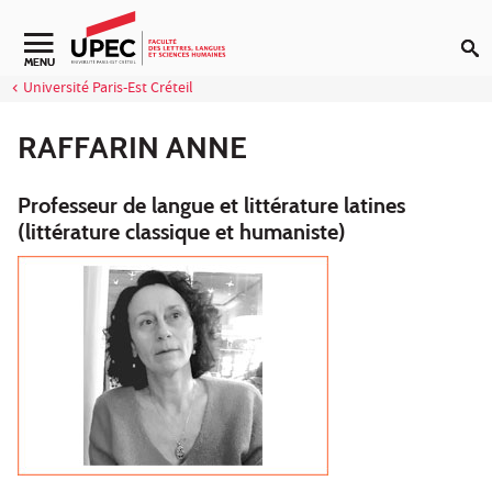
Aller au contenu
Navigation secondaire
MENU
Université Paris-Est Créteil
RAFFARIN ANNE
Professeur de langue et littérature latines
(littérature classique et humaniste)