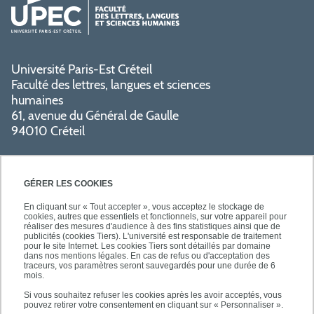
Université Paris-Est Créteil
Faculté des lettres, langues et sciences
humaines
61, avenue du Général de Gaulle
94010 Créteil
GÉRER LES COOKIES
En cliquant sur « Tout accepter », vous acceptez le stockage de
cookies, autres que essentiels et fonctionnels, sur votre appareil pour
réaliser des mesures d'audience à des fins statistiques ainsi que de
PRATIQUE
publicités (cookies Tiers). L'université est responsable de traitement
pour le site Internet. Les cookies Tiers sont détaillés par domaine
dans nos mentions légales. En cas de refus ou d'acceptation des
traceurs, vos paramètres seront sauvegardés pour une durée de 6
NOS FORMATIONS
mois.
Si vous souhaitez refuser les cookies après les avoir acceptés, vous
pouvez retirer votre consentement en cliquant sur « Personnaliser ».