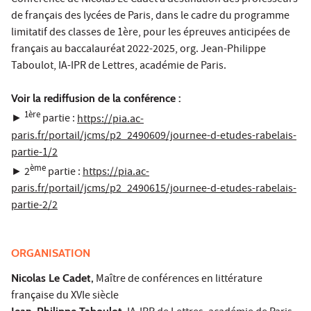
Conférence de Nicolas Le Cadet à destination des professeurs
de français des lycées de Paris, dans le cadre du programme
limitatif des classes de 1ère, pour les épreuves anticipées de
français au baccalauréat 2022-2025, org. Jean-Philippe
Taboulot, IA-IPR de Lettres, académie de Paris.
Voir la rediffusion de la conférence :
1ère
►
partie :
https://pia.ac-
paris.fr/portail/jcms/p2_2490609/journee-d-etudes-rabelais-
partie-1/2
ème
► 2
partie :
https://pia.ac-
paris.fr/portail/jcms/p2_2490615/journee-d-etudes-rabelais-
partie-2/2
ORGANISATION
Nicolas Le Cadet
,
Maître de conférences en littérature
française du XVIe siècle