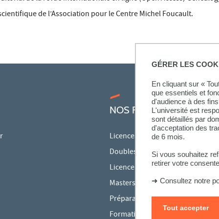
ientifique de l’Association pour le Centre Michel Foucault.
GÉRER LES COOK
En cliquant sur « To
que essentiels et fon
d'audience à des fins 
NOS FORMATIONS
L'université est resp
sont détaillés par d
d'acceptation des tr
r
Licences
de 6 mois.
Doubles licences
Si vous souhaitez re
retirer votre consent
Licences pro
➜
Consultez notre po
Masters
Préparations aux concours
Tout accepter
Formation continue