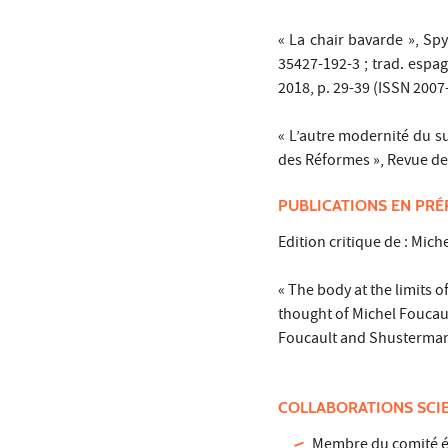
« La chair bavarde », Spy
35427-192-3 ; trad. espagn
2018, p. 29-39 (ISSN 2007
« L’autre modernité du suj
des Réformes », Revue de l
PUBLICATIONS EN PRÉ
Edition critique de : Mich
« The body at the limits o
thought of Michel Foucaul
Foucault and Shusterman, 
COLLABORATIONS SCI
Membre du comité éd