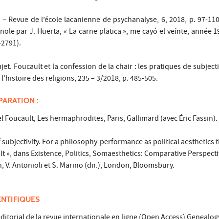
 – Revue de l’école lacanienne de psychanalyse, 6, 2018, p. 97-110
ole par J. Huerta, « La carne platica », me cayó el veínte, année 19
-2791).
et. Foucault et la confession de la chair : les pratiques de subjecti
'histoire des religions, 235 – 3/2018, p. 485-505.
PARATION :
el Foucault, Les hermaphrodites, Paris, Gallimard (avec Éric Fassin).
f subjectivity. For a philosophy-performance as political aesthetics
t », dans Existence, Politics, Somaesthetics: Comparative Perspect
V. Antonioli et S. Marino (dir.), London, Bloomsbury.
ENTIFIQUES
itorial de la revue internationale en ligne (Open Access) Genealog