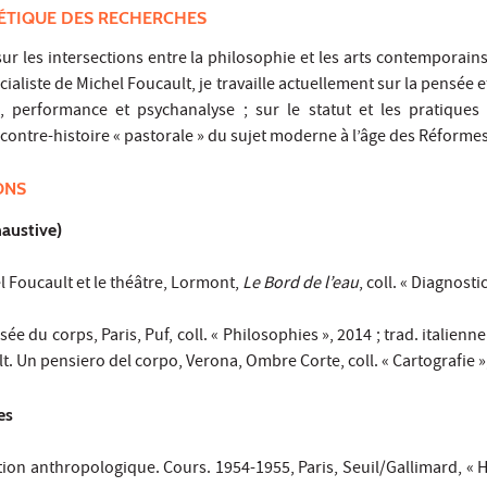
ÉTIQUE DES RECHERCHES
ur les intersections entre la philosophie et les arts contemporai
cialiste de Michel Foucault, je travaille actuellement sur la pensée et
, performance et psychanalyse ; sur le statut et les pratiques
contre-histoire « pastorale » du sujet moderne à l’âge des Réformes
ONS
haustive)
el Foucault et le théâtre, Lormont,
Le Bord de l’eau
, coll. « Diagnosti
e du corps, Paris, Puf, coll. « Philosophies », 2014 ; trad. italienn
t. Un pensiero del corpo, Verona, Ombre Corte, coll. « Cartografie »
es
tion anthropologique. Cours. 1954-1955, Paris, Seuil/Gallimard, « 