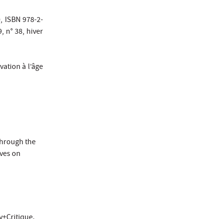
, ISBN 978-2-
, n° 38, hiver
vation à l’âge
 through the
ives on
y+Critique.