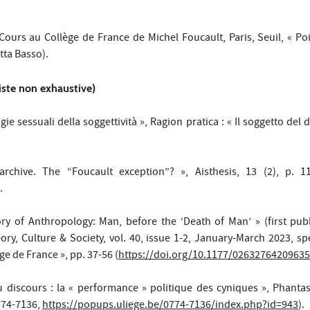
ours au Collège de France de Michel Foucault, Paris, Seuil, « Poin
tta Basso).
liste non exhaustive)
gie sessuali della soggettività », Ragion pratica : « Il soggetto del d
rchive. The “Foucault exception”? », Aisthesis, 13 (2), p. 11
.
ry of Anthropology: Man, before the ‘Death of Man’ » (first pub
y, Culture & Society, vol. 40, issue 1-2, January-March 2023, spec
ge de France », pp. 37-56 (
https://doi.org/10.1177/0263276420963
u discours : la « performance » politique des cyniques », Phantasi
774-7136,
https://popups.uliege.be/0774-7136/index.php?id=943
).