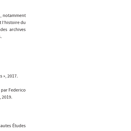
ns, notamment
 l’histoire du
 des archives
.
cs », 2017.
e par Federico
, 2019.
Hautes Études