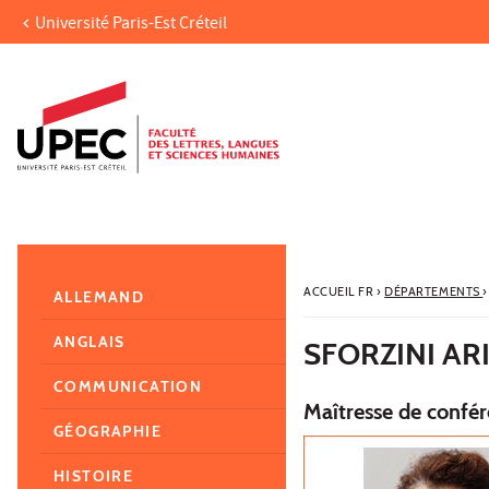
Université Paris-Est Créteil
Aller au contenu
Navigation
Accès directs
Recherche
Navigation secondaire
ACCUEIL FR
›
DÉPARTEMENTS
›
ALLEMAND
ANGLAIS
SFORZINI AR
COMMUNICATION
Maîtresse de confér
GÉOGRAPHIE
HISTOIRE