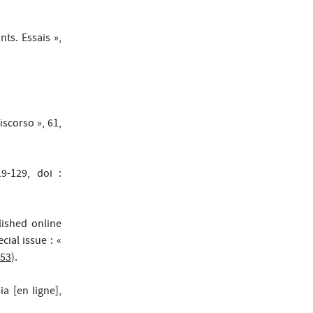
ts. Essais »,
iscorso », 61,
9-129, doi :
lished online
ial issue : «
553
).
a [en ligne],