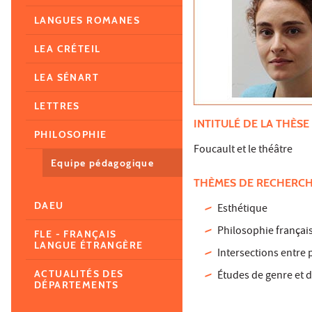
LANGUES ROMANES
LEA CRÉTEIL
LEA SÉNART
LETTRES
INTITULÉ DE LA THÈSE
PHILOSOPHIE
Foucault et le théâtre
Equipe pédagogique
THÈMES DE RECHERC
DAEU
Esthétique
Philosophie frança
FLE - FRANÇAIS
LANGUE ÉTRANGÈRE
Intersections entre
ACTUALITÉS DES
Études de genre et d
DÉPARTEMENTS