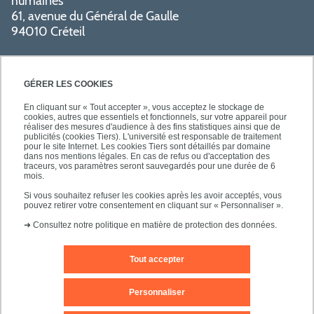
humaines
61, avenue du Général de Gaulle
94010 Créteil
GÉRER LES COOKIES
En cliquant sur « Tout accepter », vous acceptez le stockage de
cookies, autres que essentiels et fonctionnels, sur votre appareil pour
réaliser des mesures d'audience à des fins statistiques ainsi que de
PRATIQUE
publicités (cookies Tiers). L'université est responsable de traitement
pour le site Internet. Les cookies Tiers sont détaillés par domaine
dans nos mentions légales. En cas de refus ou d'acceptation des
traceurs, vos paramètres seront sauvegardés pour une durée de 6
NOS FORMATIONS
mois.
Si vous souhaitez refuser les cookies après les avoir acceptés, vous
pouvez retirer votre consentement en cliquant sur « Personnaliser ».
➜
Consultez notre politique en matière de protection des données.
Tout accepter
Mentions légales
Nous contacter
Personnaliser
Plans d'accès
Plan du site