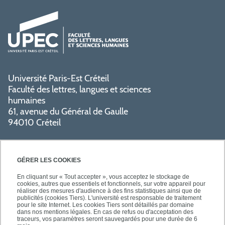
Université Paris-Est Créteil
Faculté des lettres, langues et sciences
humaines
61, avenue du Général de Gaulle
94010 Créteil
GÉRER LES COOKIES
En cliquant sur « Tout accepter », vous acceptez le stockage de
cookies, autres que essentiels et fonctionnels, sur votre appareil pour
réaliser des mesures d'audience à des fins statistiques ainsi que de
PRATIQUE
publicités (cookies Tiers). L'université est responsable de traitement
pour le site Internet. Les cookies Tiers sont détaillés par domaine
dans nos mentions légales. En cas de refus ou d'acceptation des
traceurs, vos paramètres seront sauvegardés pour une durée de 6