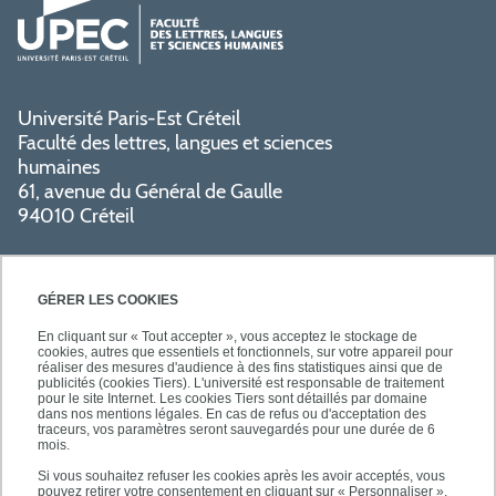
Université Paris-Est Créteil
Faculté des lettres, langues et sciences
humaines
61, avenue du Général de Gaulle
94010 Créteil
GÉRER LES COOKIES
En cliquant sur « Tout accepter », vous acceptez le stockage de
cookies, autres que essentiels et fonctionnels, sur votre appareil pour
réaliser des mesures d'audience à des fins statistiques ainsi que de
PRATIQUE
publicités (cookies Tiers). L'université est responsable de traitement
pour le site Internet. Les cookies Tiers sont détaillés par domaine
dans nos mentions légales. En cas de refus ou d'acceptation des
traceurs, vos paramètres seront sauvegardés pour une durée de 6
NOS FORMATIONS
mois.
Si vous souhaitez refuser les cookies après les avoir acceptés, vous
pouvez retirer votre consentement en cliquant sur « Personnaliser ».