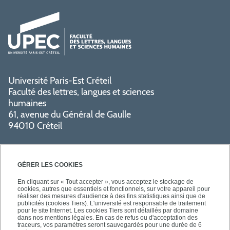
Université Paris-Est Créteil
Faculté des lettres, langues et sciences
humaines
61, avenue du Général de Gaulle
94010 Créteil
GÉRER LES COOKIES
En cliquant sur « Tout accepter », vous acceptez le stockage de
cookies, autres que essentiels et fonctionnels, sur votre appareil pour
réaliser des mesures d'audience à des fins statistiques ainsi que de
PRATIQUE
publicités (cookies Tiers). L'université est responsable de traitement
pour le site Internet. Les cookies Tiers sont détaillés par domaine
dans nos mentions légales. En cas de refus ou d'acceptation des
traceurs, vos paramètres seront sauvegardés pour une durée de 6