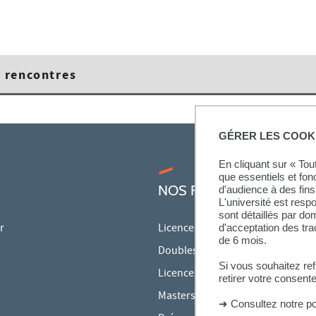
 rencontres
GÉRER LES COOK
En cliquant sur « To
que essentiels et fon
NOS FORMATIONS
d'audience à des fins 
L'université est resp
sont détaillés par d
r
Licences
d'acceptation des tr
de 6 mois.
Doubles licences
Si vous souhaitez re
Licences pro
retirer votre consent
Masters
➜
Consultez notre po