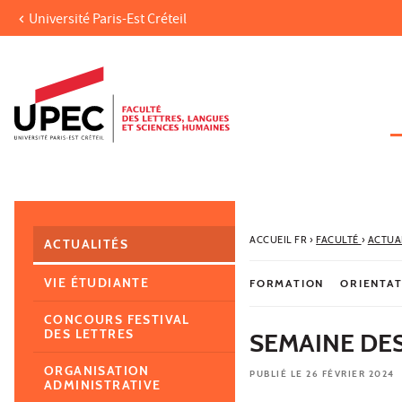
Université Paris-Est Créteil
Aller au contenu
Navigation
Accès directs
Recherche
Navigation secondaire
ACCUEIL FR
›
FACULTÉ
›
ACTUA
ACTUALITÉS
VIE ÉTUDIANTE
FORMATION
ORIENTA
CONCOURS FESTIVAL
DES LETTRES
SEMAINE DES
ORGANISATION
PUBLIÉ LE 26 FÉVRIER 2024
ADMINISTRATIVE