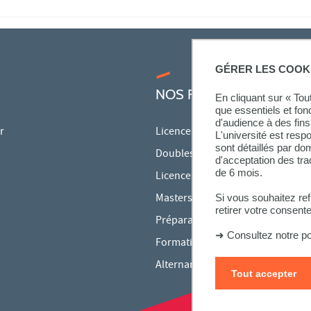
GÉRER LES COOK
NOS FORMATIONS
En cliquant sur « To
que essentiels et fon
d'audience à des fins 
r
Licences
L'université est resp
sont détaillés par d
Doubles licences
d'acceptation des tr
de 6 mois.
Licences pro
Masters
Si vous souhaitez re
retirer votre consent
Préparations aux concours
➜
Consultez notre po
Formation continue
Alternance
Tout accepter