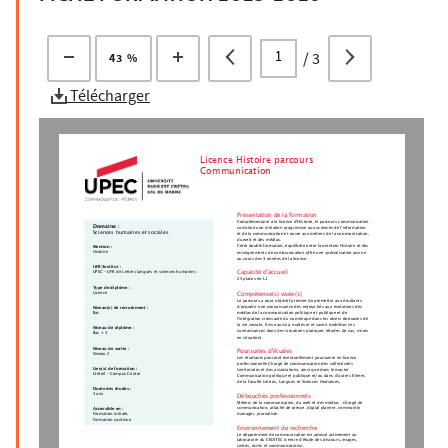
/
3
43 %
Télécharger
Licence Histoire parcours
Communication
Présentation de la formation
Complémentaire à la licence d'Histoire, le parcours communication
Domaine :
constitue une initiation progressive aux sciences de l’information
Sciences humaines et sociales
et de la communication et ouvre aux métiers de la communication,
du web et des médias.
Cette double formation, équilibrée entre la mention Histoire et des
Mention :
Histoire
enseignements de communication offre une spécialisation accrue
au cours des 3 années de la licence.
UFR/Institut :
Capacité d'accueil
UPEC - UFR de Lettres langues et sciences humaines
25 places en L1
Type de diplôme :
Licence
Compétence(s) visée(s)
Le parcours a pour objectif premier de permettre aux étudiants
d’acquérir une connaissance des enjeux liés aux évolutions des
Niveau(x) de recrutement :
Bac
médias de la communication politique et publique et de
l'intégration croissante du numérique dans les divers domaines de
la vie sociale. Il vise aussi à maîtriser et savoir mobiliser ces
Niveau de diplôme :
connaissances dans des situations pratiques (études de cas, mises
Bac + 3
en situation).
Niveau de sortie :
Poursuites d'études
Niveau 2
Les étudiants pourront éventuellement poursuivre en licence
professionnelle Chargé de communication des collectivités
Lieu(x) de formation :
territoriales et des associations, ainsi que dans le master
Créteil - Campus Centre
Communication politique et publique et/ou dans d’autres filières
de la Faculté Lettres, Langues et Sciences Humaines.
Durée des études :
3 ans
Débouchés professionnels
Métiers de la communication, du web et des médias : chargé de
communication, attaché de presse, digital planner, community
Accessible en :
manager, journaliste.
Formation initiale,
Formation continue
Environnement de recherche
Le département de communication est adossé activement au
laboratoire du CEDITEC (centre d'étude des discours, images,
textes, écrits et communications).