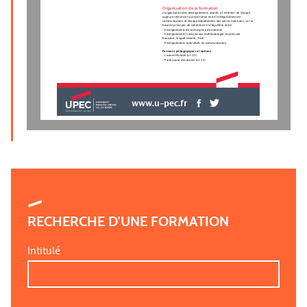
Organisation de la formation
L’organisation des enseignements insérés à l’intérieur de chaque
majeure relève de la concertation entre le département de
communication et chaque département des autres mentions, sur la
base de principes de cohérence et d’équilibre entre :
- Enseignements de la discipline de mention
- Enseignements transversaux (méthodologie, expression
française, langue vivante, Tice)
- Enseignements spécialisés en communication
Parcours pédagogiques et options
- Licence Histoire (L1-L3)
- Professorat des écoles (L2-L3)
www.u-pec.fr
RECHERCHE D'UNE FORMATION
Intitulé