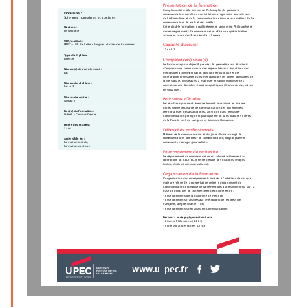
Présentation de la formation
Complémentaire à la licence de Philosophie, le parcours
Domaine :
communication constitue une initiation progressive aux sciences
Sciences humaines et sociales
de l’information et de la communication et ouvre aux métiers de la
communication, du web et des médias.
Cette double formation, équilibrée entre la mention Philosophie et
Mention :
Philosophie
des enseignements de communication offre une spécialisation
accrue au cours des 3 années de la licence.
UFR/Institut :
Capacité d'accueil
UPEC - UFR de Lettres langues et sciences humaines
15 en L1
Type de diplôme :
Licence
Compétence(s) visée(s)
Le Parcours a pour objectif premier de permettre aux étudiants
d’acquérir une connaissance des enjeux liés aux évolutions des
Niveau(x) de recrutement :
Bac
médias de la communication politique et publique et de
l'intégration croissante du numérique dans les divers domaines de
la vie sociale. Il vise aussi à maîtriser et savoir mobiliser ces
Niveau de diplôme :
connaissances dans des situations pratiques (études de cas, mises
Bac + 3
en situation).
Niveau de sortie :
Poursuites d'études
Niveau 2
Les étudiants pourront éventuellement poursuivre en licence
professionnelle Chargé de communication des collectivités
Lieu(x) de formation :
territoriales et des associations, ainsi que dans le master
Créteil - Campus Centre
Communication politique et publique et/ou dans d’autres filières
de la Faculté Lettres, Langues et Sciences Humaines.
Durée des études :
3 ans
Débouchés professionnels
Métiers de la communication et du journalisme: chargé de
communication, directeur de communication, digital planner,
Accessible en :
community manager, journaliste.
Formation initiale,
Formation continue
Environnement de recherche
Le département de communication est adossé activement au
laboratoire du CEDITEC (centre d'étude des discours, images,
textes, écrits et communications).
Organisation de la formation
L’organisation des enseignements insérés à l’intérieur de chaque
majeure relève de la concertation entre le département de
Communication et chaque département des autres mentions, sur la
base de principes de cohérence et d’équilibre entre :
- Enseignements de la discipline de mention
- Enseignements transversaux (méthodologie, expression
française, langue vivante, Tice)
- Enseignements spécialisés en Communication
Parcours pédagogiques et options
- Licence Philosophie (L1-L3)
- Professorat des écoles (L2-L3)
www.u-pec.fr