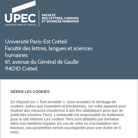
Université Paris-Est Créteil
Faculté des lettres, langues et sciences
humaines
61, avenue du Général de Gaulle
94010 Créteil
GÉRER LES COOKIES
En cliquant sur « Tout accepter », vous acceptez le stockage de
cookies, autres que essentiels et fonctionnels, sur votre appareil pour
réaliser des mesures d'audience à des fins statistiques ainsi que de
PRATIQUE
publicités (cookies Tiers). L'université est responsable de traitement
pour le site Internet. Les cookies Tiers sont détaillés par domaine
dans nos mentions légales. En cas de refus ou d'acceptation des
traceurs, vos paramètres seront sauvegardés pour une durée de 6
NOS FORMATIONS
mois.