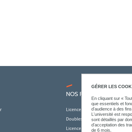
GÉRER LES COOK
NOS FORMATIONS
En cliquant sur « To
que essentiels et fon
d'audience à des fins 
r
Licences
L'université est resp
Doubles licences
sont détaillés par d
d'acceptation des tr
Licences pro
de 6 mois.