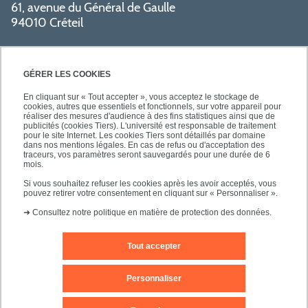
61, avenue du Général de Gaulle
94010 Créteil
GÉRER LES COOKIES
En cliquant sur « Tout accepter », vous acceptez le stockage de
cookies, autres que essentiels et fonctionnels, sur votre appareil pour
réaliser des mesures d'audience à des fins statistiques ainsi que de
PRATIQUE
publicités (cookies Tiers). L'université est responsable de traitement
pour le site Internet. Les cookies Tiers sont détaillés par domaine
dans nos mentions légales. En cas de refus ou d'acceptation des
traceurs, vos paramètres seront sauvegardés pour une durée de 6
NOS FORMATIONS
mois.
Si vous souhaitez refuser les cookies après les avoir acceptés, vous
pouvez retirer votre consentement en cliquant sur « Personnaliser ».
➜
Consultez notre politique en matière de protection des données.
Tout accepter
Mentions légales
Nous contacter
Personnaliser
Plans d'accès
Plan du site