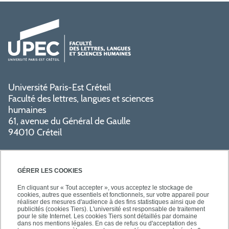
Université Paris-Est Créteil
Faculté des lettres, langues et sciences
humaines
61, avenue du Général de Gaulle
94010 Créteil
GÉRER LES COOKIES
En cliquant sur « Tout accepter », vous acceptez le stockage de
cookies, autres que essentiels et fonctionnels, sur votre appareil pour
réaliser des mesures d'audience à des fins statistiques ainsi que de
PRATIQUE
publicités (cookies Tiers). L'université est responsable de traitement
pour le site Internet. Les cookies Tiers sont détaillés par domaine
dans nos mentions légales. En cas de refus ou d'acceptation des