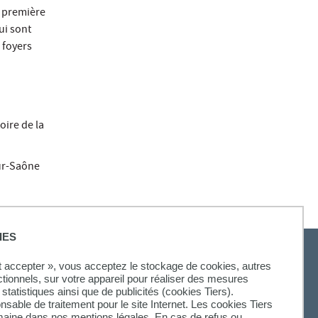
a première
ui sont
 foyers
oire de la
sur-Saône
IES
ut accepter », vous acceptez le stockage de cookies, autres
ctionnels, sur votre appareil pour réaliser des mesures
statistiques ainsi que de publicités (cookies Tiers).
onsable de traitement pour le site Internet. Les cookies Tiers
omaine dans nos mentions légales. En cas de refus ou