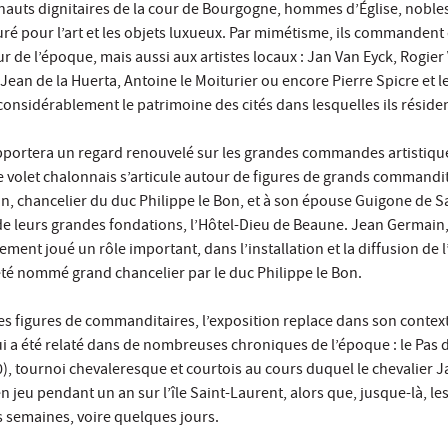
 hauts dignitaires de la cour de Bourgogne, hommes d’Église, nobles 
ré pour l’art et les objets luxueux. Par mimétisme, ils commanden
ur de l’époque, mais aussi aux artistes locaux : Jan Van Eyck, Rogier
ean de la Huerta, Antoine le Moiturier ou encore Pierre Spicre et l
onsidérablement le patrimoine des cités dans lesquelles ils résident
portera un regard renouvelé sur les grandes commandes artistiqu
le volet chalonnais s’articule autour de figures de grands commanditai
lin, chancelier du duc Philippe le Bon, et à son épouse Guigone de Sa
 de leurs grandes fondations, l’Hôtel-Dieu de Beaune. Jean Germain
ment joué un rôle important, dans l’installation et la diffusion de l
 été nommé grand chancelier par le duc Philippe le Bon.
es figures de commanditaires, l’exposition replace dans son contex
 a été relaté dans de nombreuses chroniques de l’époque : le Pas 
), tournoi chevaleresque et courtois au cours duquel le chevalier 
en jeu pendant un an sur l’île Saint-Laurent, alors que, jusque-là, l
 semaines, voire quelques jours.