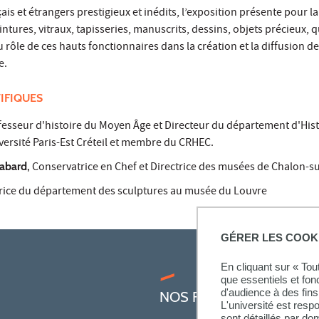
ais et étrangers prestigieux et inédits, l’exposition présente pour l
intures, vitraux, tapisseries, manuscrits, dessins, objets précieux, q
rôle de ces hauts fonctionnaires dans la création et la diffusion de
e.
IFIQUES
esseur d'histoire du Moyen Âge et Directeur du département d'Hist
iversité Paris-Est Créteil et membre du CRHEC.
abard,
Conservatrice en Chef et Directrice des musées de Chalon-
trice du département des sculptures au musée du Louvre
GÉRER LES COOK
En cliquant sur « To
que essentiels et fon
d'audience à des fins 
NOS FORMATIONS
L'université est resp
sont détaillés par d