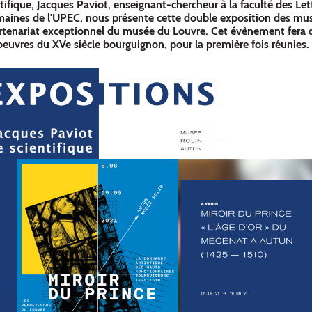
fique, Jacques Paviot, enseignant-chercheur à la faculté des Let
aines de l'UPEC, nous présente cette double exposition des mus
rtenariat exceptionnel du musée du Louvre. Cet évènement fera 
 oeuvres du XVe siècle bourguignon, pour la première fois réunies.