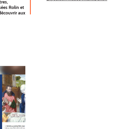
tres,
ées Rolin et
découvrir aux