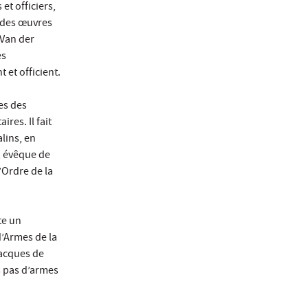
et officiers,
t des œuvres
 Van der
es
 et officient.
es des
res. Il fait
lins, en
, évêque de
’Ordre de la
te un
d’Armes de la
Jacques de
es pas d’armes