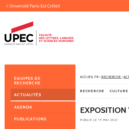
Université Paris-Est Créteil
Aller au contenu
Navigation
Accès directs
Recherche
Navigation secondaire
ACCUEIL FR
›
RECHERCHE
›
AC
EQUIPES DE
RECHERCHE
RECHERCHE
CULTURE
ACTUALITÉS
AGENDA
EXPOSITION 
PUBLICATIONS
PUBLIÉ LE 19 MAI 2021