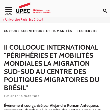
Aller au contenu
Navigation secondaire
MENU
Université Paris-Est Créteil
CULTURE SCIENTIFIQUE ET HUMANITÉS
RECHERCHE
II COLLOQUE INTERNATIONAL
"PÉRIPHÉRIES ET MOBILITÉS
MONDIALES LA MIGRATION
SUD-SUD AU CENTRE DES
POLITIQUES MIGRATOIRES DU
BRÉSIL"
PUBLIÉ LE 10 MARS 2025
Événement coorganisé par Alejandro Roman Antequera,