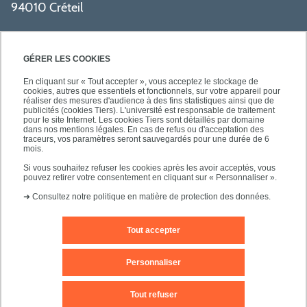
94010 Créteil
GÉRER LES COOKIES
En cliquant sur « Tout accepter », vous acceptez le stockage de
cookies, autres que essentiels et fonctionnels, sur votre appareil pour
réaliser des mesures d'audience à des fins statistiques ainsi que de
PRATIQUE
publicités (cookies Tiers). L'université est responsable de traitement
pour le site Internet. Les cookies Tiers sont détaillés par domaine
dans nos mentions légales. En cas de refus ou d'acceptation des
traceurs, vos paramètres seront sauvegardés pour une durée de 6
NOS FORMATIONS
mois.
Si vous souhaitez refuser les cookies après les avoir acceptés, vous
pouvez retirer votre consentement en cliquant sur « Personnaliser ».
➜
Consultez notre politique en matière de protection des données.
Tout accepter
Mentions légales
Nous contacter
Personnaliser
Plans d'accès
Plan du site
Tout refuser