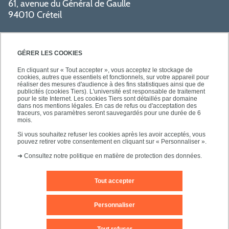
61, avenue du Général de Gaulle
94010 Créteil
GÉRER LES COOKIES
En cliquant sur « Tout accepter », vous acceptez le stockage de
cookies, autres que essentiels et fonctionnels, sur votre appareil pour
réaliser des mesures d'audience à des fins statistiques ainsi que de
PRATIQUE
publicités (cookies Tiers). L'université est responsable de traitement
pour le site Internet. Les cookies Tiers sont détaillés par domaine
dans nos mentions légales. En cas de refus ou d'acceptation des
traceurs, vos paramètres seront sauvegardés pour une durée de 6
NOS FORMATIONS
mois.
Si vous souhaitez refuser les cookies après les avoir acceptés, vous
pouvez retirer votre consentement en cliquant sur « Personnaliser ».
➜
Consultez notre politique en matière de protection des données.
Tout accepter
Mentions légales
Nous contacter
Personnaliser
Plans d'accès
Plan du site