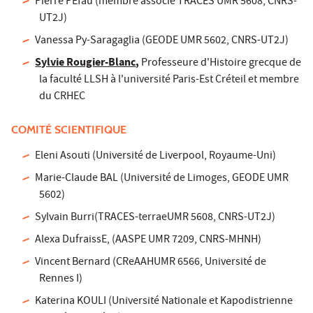
Pierre PÉfau (membre associé TRACES UMR 5608, CNRS-
UT2J)
Vanessa Py-Saragaglia (GEODE UMR 5602, CNRS-UT2J)
Sylvie Rougier-Blanc
,
Professeure d'Histoire grecque de
la faculté LLSH à l'université Paris-Est Créteil et membre
du CRHEC
COMITÉ SCIENTIFIQUE
Eleni Asouti (Université de Liverpool, Royaume-Uni)
Marie-Claude BAL (Université de Limoges, GEODE UMR
5602)
Sylvain Burri(TRACES-terraeUMR 5608, CNRS-UT2J)
Alexa DufraissE, (AASPE UMR 7209, CNRS-MHNH)
Vincent Bernard (CReAAHUMR 6566, Université de
Rennes I)
Katerina KOULI (Université Nationale et Kapodistrienne